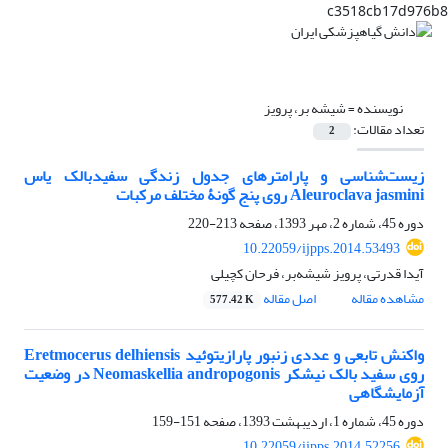
c3518cb17d976b8
نویسنده =
شیشه بر، پرویز
تعداد مقالات:
2
زیست‌شناسی و پارامترهای جدول زندگی سفیدبالک یاس
Aleuroclava jasmini روی پنج گونۀ مختلف مرکبات
دوره 45، شماره 2، مهر 1393، صفحه
213-220
10.22059/ijpps.2014.53493
آیدا قدرتی، پرویز شیشه‌بر، فرحان کچیلی
مشاهده مقاله
اصل مقاله
577.42 K
واکنش تابعی و عددی زنبور پارازیتوئید Eretmocerus delhiensis
روی سفید بالک نیشکر Neomaskellia andropogonis در وضعیت
آزمایشگاهی
دوره 45، شماره 1، اردیبهشت 1393، صفحه
151-159
10.22059/ijpps.2014.52256