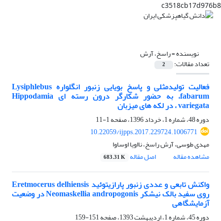
c3518cb17d976b8
نویسنده =
راسخ، آرش
تعداد مقالات:
2
فعالیت تولیدمثلی و پاسخ بویایی زنبور انگلواره Lysiphlebus
fabarum، به حضور شکارگر درون رسته ای Hippodamia
variegata ، در لکه های میزبان
دوره 48، شماره 1، خرداد 1396، صفحه
1-11
10.22059/ijpps.2017.229724.1006771
مهدی طوسی، آرش راسخ، نااویا اوساوا
مشاهده مقاله
اصل مقاله
683.31 K
واکنش تابعی و عددی زنبور پارازیتوئید Eretmocerus delhiensis
روی سفید بالک نیشکر Neomaskellia andropogonis در وضعیت
آزمایشگاهی
دوره 45، شماره 1، اردیبهشت 1393، صفحه
151-159