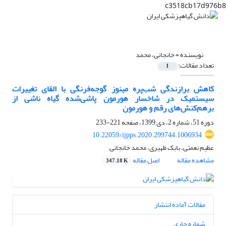
c3518cb17d976b8
نویسنده =
خانجانی، محمد
تعداد مقالات:
1
کاهش برازندگی شب‌پره مینوز گوجه‌فرنگی با القای تغییرات
سیستمیک در شاخسار هورمون پاشی‌شده گیاه ناشی از
برهم‌کنش‌های رقم و هورمون
دوره 51، شماره 2، دی 1399، صفحه
221-233
10.22059/ijpps.2020.299744.1006934
عظیم نعمتی، بابک ظهیری، محمد خانجانی
مشاهده مقاله
اصل مقاله
347.18 K
مقالات آماده انتشار
شماره جاری