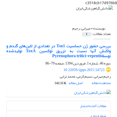
c3518cb17d976b8
نویسنده =
مهرابی، رحیم
تعداد مقالات:
1
بررسی حضور ژن حساسیت Tsn1 در تعدادی از لاین‌های گندم و
واکنش آنها نسبت به تزریق توکسین ToxA تولیدشده
توسطPyrenophora tritici-repentis
دوره 46، شماره 1، فروردین 1394، صفحه
79-86
10.22059/ijpps.2015.54723
رحیم مهرابی، نسیم کرمی، محمد ترابی
مشاهده مقاله
اصل مقاله
542.55 K
مقالات آماده انتشار
شماره جاری