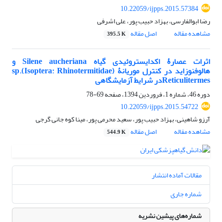
10.22059/ijpps.2015.57384
رضا ابوالفارسی، بهزاد حبیب پور، علی اشرفی
مشاهده مقاله
اصل مقاله
395.5 K
اثرات عصارۀ اکدایستروئیدی گیاه Silene aucheriana و
هالوفنوزاید در کنترل موریانۀ (Isoptera: Rhinotermitidae).sp
Reticulitermesدر شرایط آزمایشگاهی
دوره 46، شماره 1، فروردین 1394، صفحه
69-78
10.22059/ijpps.2015.54722
آرزو شاهینی، بهزاد حبیب پور، سعید محرمی پور، مینا کوه جانی گرجی
مشاهده مقاله
اصل مقاله
544.9 K
مقالات آماده انتشار
شماره جاری
شماره‌های پیشین نشریه