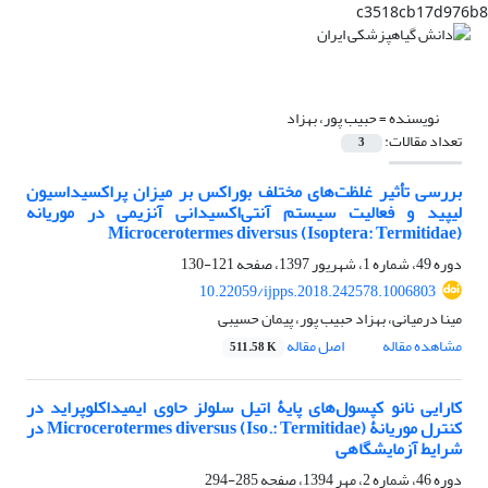
c3518cb17d976b8
نویسنده =
حبیب پور، بهزاد
تعداد مقالات:
3
بررسی تأثیر غلظت‌های مختلف بوراکس بر میزان پراکسیداسیون
لیپید و فعالیت سیستم آنتی‌اکسیدانی آنزیمی در موریانه
Microcerotermes diversus (Isoptera: Termitidae)
دوره 49، شماره 1، شهریور 1397، صفحه
121-130
10.22059/ijpps.2018.242578.1006803
مینا درمیانی، بهزاد حبیب پور، پیمان حسیبی
مشاهده مقاله
اصل مقاله
511.58 K
کارایی نانو کپسول‌های پایۀ اتیل سلولز حاوی ایمیداکلوپراید در
کنترل موریانۀ Microcerotermes diversus (Iso.: Termitidae) در
شرایط آزمایشگاهی
دوره 46، شماره 2، مهر 1394، صفحه
285-294