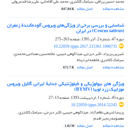
محمد حسین رزاقی، سیامک کلانتری، محمد علی آقاجانی، علی رضا قدس‌ولی
مشاهده مقاله
اصل مقاله
847.84 K
شناسایی و بررسی برخی از ویژگی‌های ویروس آلوده‌کنندة زعفران
(Crocus sativus) در ایران
دوره 47، شماره 2، آذر 1395، صفحه
263-275
10.22059/ijpps.2017.215361.1006735
شیرین پریزاد، اکبر دیزجی، مینا کوهی حبیبی، غلامحسین مصاحبی محمدی،
سیامک کلانتری، فاطمه ایزدپناه
مشاهده مقاله
اصل مقاله
672.7 K
ویژگی های بیولوژیکی و فیلوژنتیکی جدایۀ ایرانی گلایل ویروس
موزاییک زرد لوبیا (BYMV)
دوره 45، شماره 1، اردیبهشت 1393، صفحه
13-27
10.22059/ijpps.2014.52243
پریسا شریفی نظام آباد، مینا کوهی حبیبی، اکبر دیزجی، سیامک کلانتری،
معصومه رنجبر اقدم
مشاهده مقاله
اصل مقاله
1.82 M