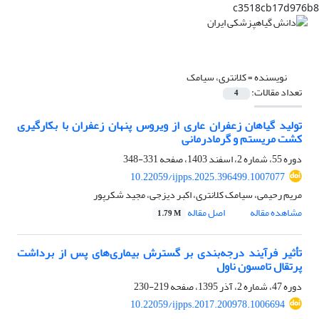
c3518cb17d976b8
نویسنده =
کلانتری، سیامک
تعداد مقالات:
4
تولید گیاهان زعفران عاری از ویروس پنهان زعفران با بکارگیری
کشت مریستم و گرمادرمانی
دوره 55، شماره 2، اسفند 1403، صفحه
331-348
10.22059/ijpps.2025.396499.1007077
مریم رحیمی، سیامک کلانتری، اکبر دیزجی، مجید شکرپور
مشاهده مقاله
اصل مقاله
1.79 M
تأثیر فرآیند درجه‌بندی بر گسترش بیماری‌های پس از برداشت
پرتقال تامسون ناول
دوره 47، شماره 2، آذر 1395، صفحه
219-230
10.22059/ijpps.2017.200978.1006694