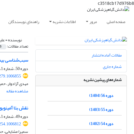
c3518cb17d976b8
صفحه اصلی
مرور
اطلاعات نشریه
راهنمای نویسندگان
نویسنده =
علی
تعداد مقالات:
3
مقالات آماده انتشار
سبب‌شناسی بیما
شماره جاری
دوره 50، شماره 1، خرداد 1398، صفحه
279.1006855
شماره‌های پیشین نشریه
مهدی آزادوار، حمی
مشاهده مقاله
دوره 56 (1404)
نقش بتا آمینوبوتریک اسید (BABA) در القای مقاومت علیه سفید
دوره 55 (1403)
دوره 49، شماره 1، شهریور 1397، صفحه
دوره 54 (1402)
254.1006812
سمیرا مشایخی، حمی