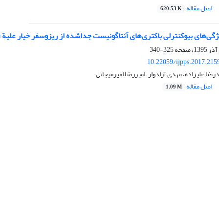
اصل مقاله
620.53 K
وکنترلی باکتری‌های آنتاگونیست جداشده از ریزوسفر خیار علیة Sclerotinia sclerotiorum و Pythium aphanidermatum
325-340
10.22059/ijpps.2017.215
رضا علیزاده، مهدی آزادوار، امیررضا امیرمیجانی
اصل مقاله
1.09 M