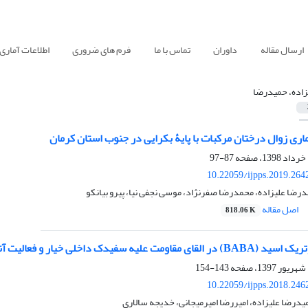
ارسال مقاله
داوران
تماس با ما
فرم های ضروری
اطلاعات آماری
زاده، حمیدرضا
ری زوال درختان مرکبات با پایۀ بکرایی در جنوب استان کرمان
87-97
10.22059/ijpps.2019.264
درضا علیزاده، محمدرضا صفرنژاد، موسی نجفی نیا، پیرو بیانکو
اصل مقاله
818.06 K
ک داخلی خیار و فعالیت آنزیم‌های وابسته به دفاع
143-154
10.22059/ijpps.2018.246
درضا علیزاده، امیررضا امیرمیجانی، خدیجه سالاری