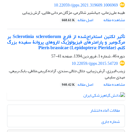
10.22059/ijpps.2021.319609.1006969
طیبه علی زمانی، جهانشیر شاکرمی، مژگان مردانی طلایی، آرش زیبایی
مشاهده مقاله
اصل مقاله
668.61 K
تأثیر لکتین استخراج‌شده از قارچ Sclerotinia sclerotiorum بر
مرگ‌ومیر و پارامترهای فیزیولوژیک لاروهای پروانۀ سفیده بزرگ
کلم، Pieris brassicae (Lepidoptera: Pieridae)
دوره 46، شماره 1، فروردین 1394، صفحه
41-57
10.22059/ijpps.2015.54720
زینب البرزی، آرش زیبایی، جلال جلالی سندی، آزاده کریمی ملاطی، بابک ربیعی،
مهدی سلیمی
مشاهده مقاله
اصل مقاله
940.42 K
مقالات آماده انتشار
شماره جاری