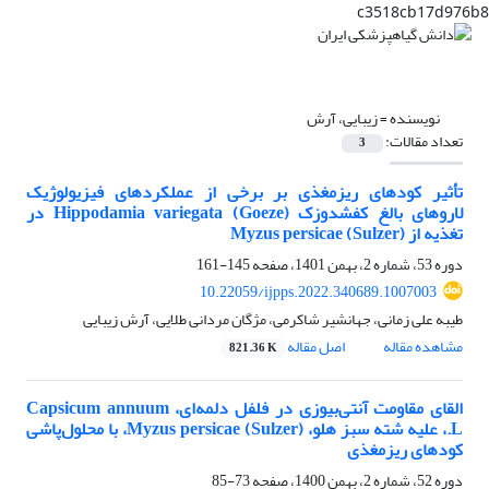
c3518cb17d976b8
نویسنده =
زیبایی، آرش
تعداد مقالات:
3
تأثیر کود‌های ریز‌مغذی بر برخی از عملکردهای فیزیولوژیک
لاروهای بالغ کفشدوزک Hippodamia variegata (Goeze) در
تغذیه از Myzus persicae (Sulzer)
دوره 53، شماره 2، بهمن 1401، صفحه
145-161
10.22059/ijpps.2022.340689.1007003
طیبه علی زمانی، جهانشیر شاکرمی، مژگان مردانی طلایی، آرش زیبایی
مشاهده مقاله
اصل مقاله
821.36 K
القای مقاومت آنتی‌بیوزی در فلفل دلمه‌ای، Capsicum annuum
L.، علیه شته سبز هلو، Myzus persicae (Sulzer)، با محلول‌پاشی
کودهای ریزمغذی
دوره 52، شماره 2، بهمن 1400، صفحه
73-85