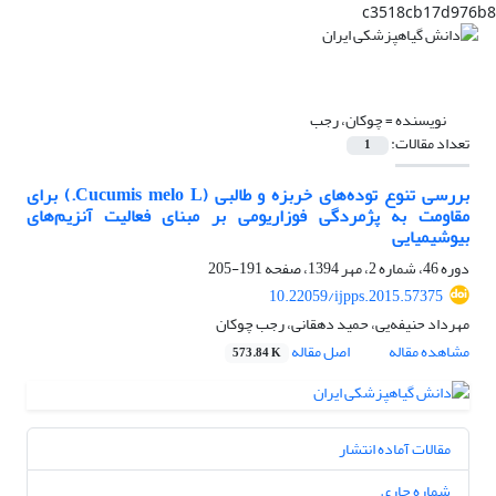
c3518cb17d976b8
نویسنده =
چوکان، رجب
تعداد مقالات:
1
بررسی تنوع توده‌‌های خربزه و طالبی (Cucumis melo L.) برای
مقاومت به پژمردگی فوزاریومی بر مبنای فعالیت آنزیم‌های
بیوشیمیایی
دوره 46، شماره 2، مهر 1394، صفحه
191-205
10.22059/ijpps.2015.57375
مهرداد حنیفه‌یی، حمید دهقانی، رجب چوکان
مشاهده مقاله
اصل مقاله
573.84 K
مقالات آماده انتشار
شماره جاری