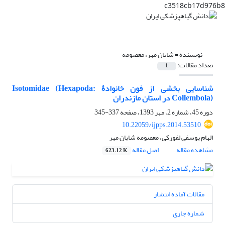
c3518cb17d976b8
نویسنده =
شایان مهر، معصومه
تعداد مقالات:
1
شناسایی بخشی از فون خانوادۀ Isotomidae (Hexapoda:
Collembola) در استان مازندران
دوره 45، شماره 2، مهر 1393، صفحه
337-345
10.22059/ijpps.2014.53510
الهام یوسفی لفورکی، معصومه شایان مهر
مشاهده مقاله
اصل مقاله
623.12 K
مقالات آماده انتشار
شماره جاری