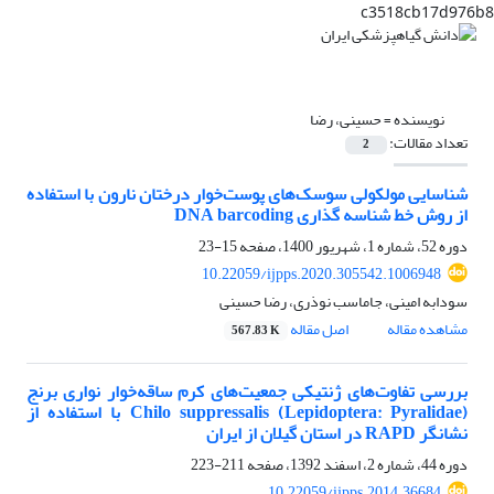
c3518cb17d976b8
نویسنده =
حسینی، رضا
تعداد مقالات:
2
شناسایی مولکولی سوسک‌های پوست‌خوار درختان نارون با استفاده
از روش خط شناسه گذاری DNA barcoding
دوره 52، شماره 1، شهریور 1400، صفحه
15-23
10.22059/ijpps.2020.305542.1006948
سودابه امینی، جاماسب نوذری، رضا حسینی
مشاهده مقاله
اصل مقاله
567.83 K
بررسی تفاوت‌های ژنتیکی جمعیت‌های کرم ساقه‌خوار نواری برنج
Chilo suppressalis (Lepidoptera: Pyralidae) با استفاده از
نشانگر RAPD در استان گیلان از ایران
دوره 44، شماره 2، اسفند 1392، صفحه
211-223
10.22059/ijpps.2014.36684