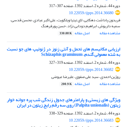
دوره 44، شماره 2، اسفند 1392، صفحه
307-317
10.22059/ijpps.2014.36680
فریدون پاداشت دهکایی، لای تیتیا ویلکویت، علی اکبر عبادی، محسن قدسی،
سمیه داریوش، ابراهیم دودابی نژاد، حسن پورفرهنگ
مشاهده مقاله
اصل مقاله
330.08 K
ارزیابی مکانیسم های تحمل و آنتی زنوز در ژنوتیپ های جو نسبت
به شته معمولی گندم، Schizaphis graminum
دوره 44، شماره 2، اسفند 1392، صفحه
319-327
10.22059/ijpps.2014.36682
روژین احمدی، سید علی صفوی، علیرضا عیوضی
مشاهده مقاله
اصل مقاله
200.9 K
ویژگی های زیستی و پارامترهای جدول زندگی شب پره جوانه خوار
زیتون (Palpita unionalis) روی سه رقم رایج زیتون در ایران
دوره 44، شماره 2، اسفند 1392، صفحه
329-338
10.22059/ijpps.2014.36683