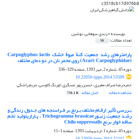
c3518cb17d976b8
نویسنده =
زندی سوهانی، نوشین
تعداد مقالات:
16
پارامترهای رشد جمعیت کنۀ میوۀ خشک Carpoglyphus lactis
(Acari: Carpoglyphidae) روی مخمر نان در دو دمای مختلف
دوره 45، شماره 2، مهر 1393، صفحه
329-336
10.22059/ijpps.2014.53509
حمیدرضا صراف معیری، حسین پور عسگری، اورنگ کاوسی، مریم راشکی
مشاهده مقاله
اصل مقاله
756.1 K
بـررسی تأثیر ارقـام مختلف بـرنج بر فـراسنجه‏ های جـدول زندگی و
رشـد جمعیت زنبـورTrichogramma brassicae ، پـارازیتوئید تخم
ساقه ‏خوار برنج Chilo suppressalis
دوره 45، شماره 1، اردیبهشت 1393، صفحه
1-11
10.22059/ijpps.2014.52242