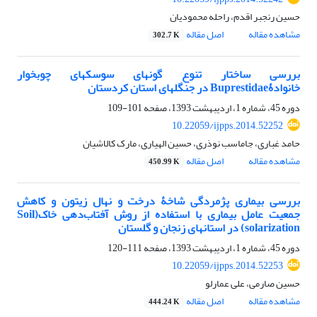
حسین رنجبر اقدم، راحله محمودیان
مشاهده مقاله
اصل مقاله
302.7 K
بررسی ساختار تنوع گونه‏ای سوسک‏های چوبخوار
خانوادۀBuprestidae در جنگل‏های استان کردستان
دوره 45، شماره 1، اردیبهشت 1393، صفحه
101-109
10.22059/ijpps.2014.52252
حامد غباری، جاماسب نوذری، حسین الهیاری، مارک کالاشیان
مشاهده مقاله
اصل مقاله
450.99 K
بررسی بیماری پژمردگی شاخۀ درخت و نهال زیتون و کاهش
جمعیت عامل بیماری با استفاده از روش آفتاب‌دهی خاک(Soil
solarization) در استان‏های زنجان و گلستان
دوره 45، شماره 1، اردیبهشت 1393، صفحه
111-120
10.22059/ijpps.2014.52253
حسین صارمی، علی عمارلو
مشاهده مقاله
اصل مقاله
444.24 K