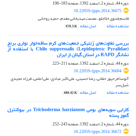
دوره 44، شماره 2، اسفند 1392، صفحه
183-190
10.22059/ijpps.2014.36675
قاسم فدوی خلاجلو، عصمت مهدیخانی مقدم، حمید روحانی
مشاهده مقاله
اصل مقاله
478.3 K
بررسی تفاوت‌های ژنتیکی جمعیت‌های کرم ساقه‌خوار نواری برنج
Chilo suppressalis (Lepidoptera: Pyralidae) با استفاده از
نشانگر RAPD در استان گیلان از ایران
دوره 44، شماره 2، اسفند 1392، صفحه
211-223
10.22059/ijpps.2014.36684
آتوسا فرحپور حقانی، رضا حسینی، علی اکبر عبادی، علی اعلمی، فرزاد مجیدی
‌شیل‌سر
مشاهده مقاله
اصل مقاله
480.42 K
کارایی سویه‌های بومی Trichoderma harzianum در بیوکنترل
گموز پسته
دوره 44، شماره 2، اسفند 1392، صفحه
243-252
10.22059/ijpps.2014.36672