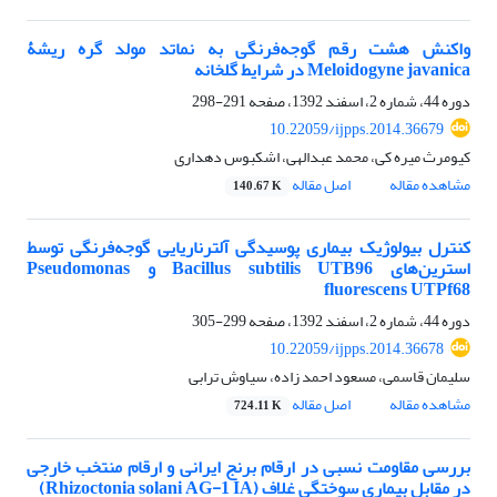
واکنش هشت رقم گوجه‌فرنگی به نماتد مولد گره ریشۀ
Meloidogyne javanica در شرایط گلخانه
دوره 44، شماره 2، اسفند 1392، صفحه
291-298
10.22059/ijpps.2014.36679
کیومرث میره کی، محمد عبدالهی، اشکبوس دهداری
مشاهده مقاله
اصل مقاله
140.67 K
کنترل بیولوژیک بیماری‌ پوسیدگی آلترناریایی گوجه‌فرنگی توسط
استرین‌های Bacillus subtilis UTB96 و Pseudomonas
fluorescens UTPf68
دوره 44، شماره 2، اسفند 1392، صفحه
299-305
10.22059/ijpps.2014.36678
سلیمان قاسمی، مسعود احمد زاده، سیاوش ترابی
مشاهده مقاله
اصل مقاله
724.11 K
بررسی مقاومت نسبی در ارقام برنج ایرانی و ارقام منتخب خارجی
در مقابل بیماری سوختگی غلاف (Rhizoctonia solani AG-1 IA)