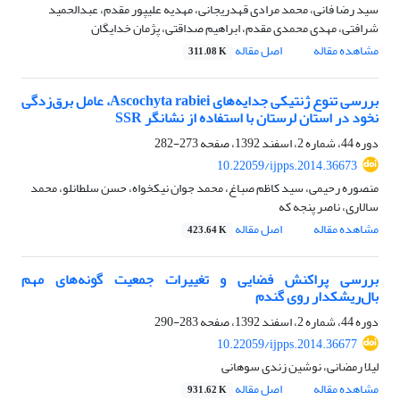
سید رضا فانی، محمد مرادی قهدریجانی، مهدیه علیپور مقدم، عبدالحمید
شرافتی، مهدی محمدی مقدم، ابراهیم صداقتی، پژمان خدایگان
مشاهده مقاله
اصل مقاله
311.08 K
بررسی تنوع ژنتیکی جدایه‌های Ascochyta rabiei، عامل برق‌زدگی
نخود در استان لرستان با استفاده از نشانگر SSR
دوره 44، شماره 2، اسفند 1392، صفحه
273-282
10.22059/ijpps.2014.36673
منصوره رحیمی، سید کاظم صباغ، محمد جوان نیکخواه، حسن سلطانلو، محمد
سالاری، ناصر پنجه که
مشاهده مقاله
اصل مقاله
423.64 K
بررسی پراکنش فضایی و تغییرات جمعیت گونه‌های مهم
بال‌ریشکدار روی گندم
دوره 44، شماره 2، اسفند 1392، صفحه
283-290
10.22059/ijpps.2014.36677
لیلا رمضانی، نوشین زندی سوهانی
مشاهده مقاله
اصل مقاله
931.62 K