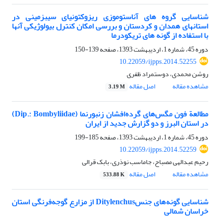
شناسایی گروه ‏های آناستوموزی ریزوکتونیای سیب‏زمینی در
استان‏های همدان و کردستان و بررسی امکان کنترل بیولوژیکی آنها
با استفاده از گونه‏ های تریکودرما
دوره 45، شماره 1، اردیبهشت 1393، صفحه
139-150
10.22059/ijpps.2014.52255
روشن محمدی، دوستمراد ظفری
مشاهده مقاله
اصل مقاله
3.19 M
مطالعة فون مگس‌های گرده‌افشان زنبورنما (Dip.: Bombyliidae)
در استان البرز و دو گزارش جدید از ایران
دوره 45، شماره 1، اردیبهشت 1393، صفحه
185-199
10.22059/ijpps.2014.52259
رحیم عبدالهی مصباح، جاماسب نوذری، بابک قرالی
مشاهده مقاله
اصل مقاله
533.88 K
شناسایی گونه‌های جنسDitylenchus از مزارع گوجه‌فرنگی استان
خراسان شمالی