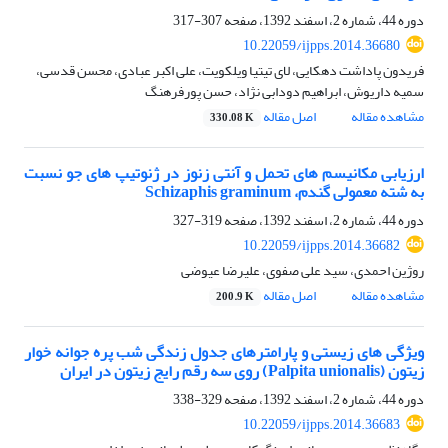
دوره 44، شماره 2، اسفند 1392، صفحه
307-317
10.22059/ijpps.2014.36680
فریدون پاداشت دهکایی، لای تیتیا ویلکویت، علی اکبر عبادی، محسن قدسی،
سمیه داریوش، ابراهیم دودابی نژاد، حسن پورفرهنگ
مشاهده مقاله
اصل مقاله
330.08 K
ارزیابی مکانیسم های تحمل و آنتی زنوز در ژنوتیپ های جو نسبت
به شته معمولی گندم، Schizaphis graminum
دوره 44، شماره 2، اسفند 1392، صفحه
319-327
10.22059/ijpps.2014.36682
روژین احمدی، سید علی صفوی، علیرضا عیوضی
مشاهده مقاله
اصل مقاله
200.9 K
ویژگی های زیستی و پارامترهای جدول زندگی شب پره جوانه خوار
زیتون (Palpita unionalis) روی سه رقم رایج زیتون در ایران
دوره 44، شماره 2، اسفند 1392، صفحه
329-338
10.22059/ijpps.2014.36683