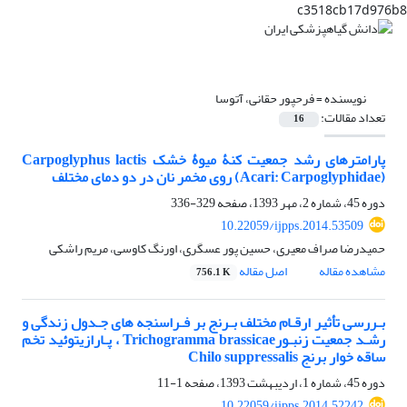
c3518cb17d976b8
نویسنده =
فرحپور حقانی، آتوسا
تعداد مقالات:
16
پارامترهای رشد جمعیت کنۀ میوۀ خشک Carpoglyphus lactis
(Acari: Carpoglyphidae) روی مخمر نان در دو دمای مختلف
دوره 45، شماره 2، مهر 1393، صفحه
329-336
10.22059/ijpps.2014.53509
حمیدرضا صراف معیری، حسین پور عسگری، اورنگ کاوسی، مریم راشکی
مشاهده مقاله
اصل مقاله
756.1 K
بـررسی تأثیر ارقـام مختلف بـرنج بر فـراسنجه‏ های جـدول زندگی و
رشـد جمعیت زنبـورTrichogramma brassicae ، پـارازیتوئید تخم
ساقه ‏خوار برنج Chilo suppressalis
دوره 45، شماره 1، اردیبهشت 1393، صفحه
1-11
10.22059/ijpps.2014.52242