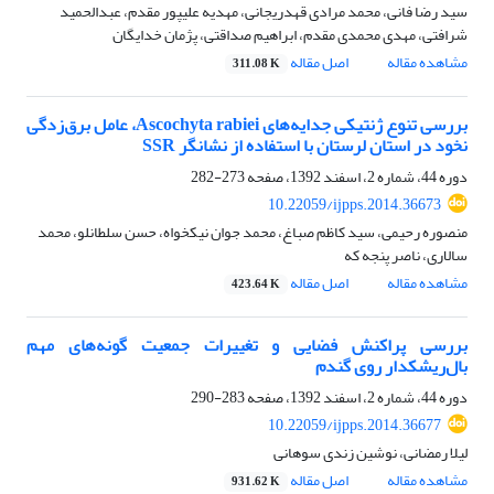
سید رضا فانی، محمد مرادی قهدریجانی، مهدیه علیپور مقدم، عبدالحمید
شرافتی، مهدی محمدی مقدم، ابراهیم صداقتی، پژمان خدایگان
مشاهده مقاله
اصل مقاله
311.08 K
بررسی تنوع ژنتیکی جدایه‌های Ascochyta rabiei، عامل برق‌زدگی
نخود در استان لرستان با استفاده از نشانگر SSR
دوره 44، شماره 2، اسفند 1392، صفحه
273-282
10.22059/ijpps.2014.36673
منصوره رحیمی، سید کاظم صباغ، محمد جوان نیکخواه، حسن سلطانلو، محمد
سالاری، ناصر پنجه که
مشاهده مقاله
اصل مقاله
423.64 K
بررسی پراکنش فضایی و تغییرات جمعیت گونه‌های مهم
بال‌ریشکدار روی گندم
دوره 44، شماره 2، اسفند 1392، صفحه
283-290
10.22059/ijpps.2014.36677
لیلا رمضانی، نوشین زندی سوهانی
مشاهده مقاله
اصل مقاله
931.62 K