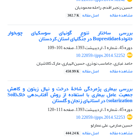
حسین رنجبر اقدم، راحله محمودیان
مشاهده مقاله
اصل مقاله
302.7 K
بررسی ساختار تنوع گونه‏ای سوسک‏های چوبخوار
خانوادۀBuprestidae در جنگل‏های استان کردستان
دوره 45، شماره 1، اردیبهشت 1393، صفحه
101-109
10.22059/ijpps.2014.52252
حامد غباری، جاماسب نوذری، حسین الهیاری، مارک کالاشیان
مشاهده مقاله
اصل مقاله
450.99 K
بررسی بیماری پژمردگی شاخۀ درخت و نهال زیتون و کاهش
جمعیت عامل بیماری با استفاده از روش آفتاب‌دهی خاک(Soil
solarization) در استان‏های زنجان و گلستان
دوره 45، شماره 1، اردیبهشت 1393، صفحه
111-120
10.22059/ijpps.2014.52253
حسین صارمی، علی عمارلو
مشاهده مقاله
اصل مقاله
444.24 K