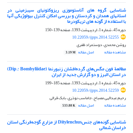
شناسایی گروه ‏های آناستوموزی ریزوکتونیای سیب‏زمینی در
استان‏های همدان و کردستان و بررسی امکان کنترل بیولوژیکی آنها
با استفاده از گونه‏ های تریکودرما
دوره 45، شماره 1، اردیبهشت 1393، صفحه
139-150
10.22059/ijpps.2014.52255
روشن محمدی، دوستمراد ظفری
مشاهده مقاله
اصل مقاله
3.19 M
مطالعة فون مگس‌های گرده‌افشان زنبورنما (Dip.: Bombyliidae)
در استان البرز و دو گزارش جدید از ایران
دوره 45، شماره 1، اردیبهشت 1393، صفحه
185-199
10.22059/ijpps.2014.52259
رحیم عبدالهی مصباح، جاماسب نوذری، بابک قرالی
مشاهده مقاله
اصل مقاله
533.88 K
شناسایی گونه‌های جنسDitylenchus از مزارع گوجه‌فرنگی استان
خراسان شمالی