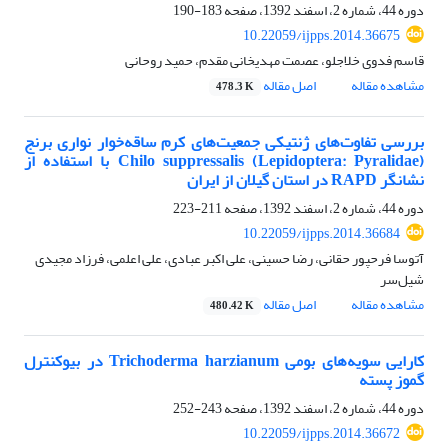
دوره 44، شماره 2، اسفند 1392، صفحه
183-190
10.22059/ijpps.2014.36675
قاسم فدوی خلاجلو، عصمت مهدیخانی مقدم، حمید روحانی
مشاهده مقاله
اصل مقاله
478.3 K
بررسی تفاوت‌های ژنتیکی جمعیت‌های کرم ساقه‌خوار نواری برنج
Chilo suppressalis (Lepidoptera: Pyralidae) با استفاده از
نشانگر RAPD در استان گیلان از ایران
دوره 44، شماره 2، اسفند 1392، صفحه
211-223
10.22059/ijpps.2014.36684
آتوسا فرحپور حقانی، رضا حسینی، علی اکبر عبادی، علی اعلمی، فرزاد مجیدی
‌شیل‌سر
مشاهده مقاله
اصل مقاله
480.42 K
کارایی سویه‌های بومی Trichoderma harzianum در بیوکنترل
گموز پسته
دوره 44، شماره 2، اسفند 1392، صفحه
243-252
10.22059/ijpps.2014.36672