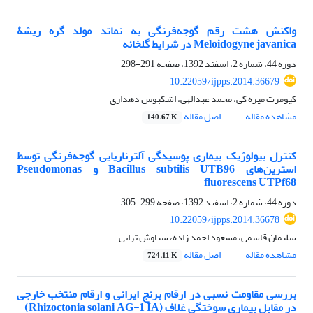
واکنش هشت رقم گوجه‌فرنگی به نماتد مولد گره ریشۀ
Meloidogyne javanica در شرایط گلخانه
دوره 44، شماره 2، اسفند 1392، صفحه
291-298
10.22059/ijpps.2014.36679
کیومرث میره کی، محمد عبدالهی، اشکبوس دهداری
مشاهده مقاله
اصل مقاله
140.67 K
کنترل بیولوژیک بیماری‌ پوسیدگی آلترناریایی گوجه‌فرنگی توسط
استرین‌های Bacillus subtilis UTB96 و Pseudomonas
fluorescens UTPf68
دوره 44، شماره 2، اسفند 1392، صفحه
299-305
10.22059/ijpps.2014.36678
سلیمان قاسمی، مسعود احمد زاده، سیاوش ترابی
مشاهده مقاله
اصل مقاله
724.11 K
بررسی مقاومت نسبی در ارقام برنج ایرانی و ارقام منتخب خارجی
در مقابل بیماری سوختگی غلاف (Rhizoctonia solani AG-1 IA)