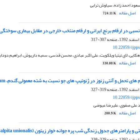
عود احمد زاده، سیاوش ترابی
اصل مقاله
724.11 K
ر ارقام برنج ایرانی و ارقام منتخب خارجی در مقابل بیماری سوختگی غلاف (onia solani AG-1 IA
307-317
10.22059/ijpp
ایی، لای تیتیا ویلکویت، علی اکبر عبادی، محسن قدسی، سمیه داریوش، ابراهیم دودا
اصل مقاله
330.08 K
ی تحمل و آنتی زنوز در ژنوتیپ های جو نسبت به شته معمولی گندم، Schizaphis graminum
319-327
10.22059/ijpp
 علی صفوی، علیرضا عیوضی
اصل مقاله
200.9 K
های جدول زندگی شب پره جوانه خوار زیتون (Palpita unionalis) روی سه رقم رایج زیتون در ایران
329-338