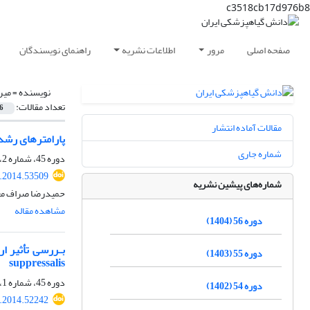
c3518cb17d976b8
صفحه اصلی
مرور
اطلاعات نشریه
راهنمای نویسندگان
نویسنده =
میر
تعداد مقالات:
6
مقالات آماده انتشار
پارامترهای رشد جمعیت کنۀ میوۀ خشک lyphidae
شماره جاری
دوره 45، شماره 2، مهر 1393، صفحه
s.2014.53509
شماره‌های پیشین نشریه
حمیدرضا صراف مع
مشاهده مقاله
دوره 56 (1404)
دوره 55 (1403)
suppressalis
دوره 45، شماره 1، اردیبهشت 1393، صفحه
دوره 54 (1402)
s.2014.52242