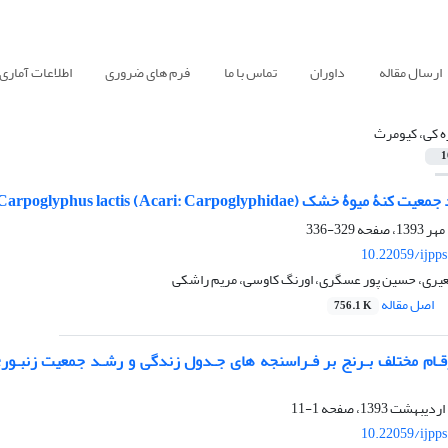
ارسال مقاله
داوران
تماس با ما
فرم های ضروری
اطلاعات آماری
ه کی، کیومرث
1
Carpoglyphus lactis (Acari: Carpog) روی مخمر نان در دو دمای مختلف
329-336
10.22059/ijpp
یری، حسین پور عسگری، اورنگ کاوسی، مریم راشکی
اصل مقاله
756.1 K
1-11
10.22059/ijpp