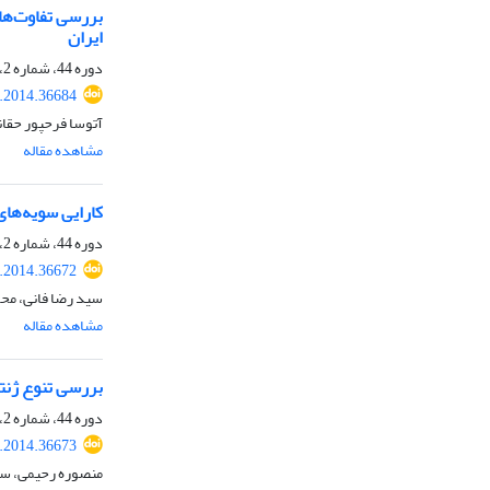
ایران
دوره 44، شماره 2، اسفند 1392، صفحه
s.2014.36684
آتوسا فرحپور حقان
مشاهده مقاله
کارایی سویه‌های بومی Trichoderma harzianum در
دوره 44، شماره 2، اسفند 1392، صفحه
s.2014.36672
سید رضا فانی، محم
مشاهده مقاله
بررسی تنوع ژنتیکی جدایه‌های Ascochyta rabiei، عامل بر
دوره 44، شماره 2، اسفند 1392، صفحه
s.2014.36673
منصوره رحیمی، سید