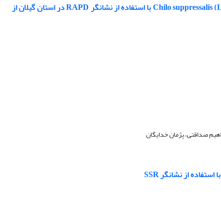
بررسی تفاوت‌های ژنتیکی جمعیت‌های کرم ساقه‌خوار نواری برنج Chilo suppressalis (Lepidoptera: Pyralidae) با استفاده از نشانگر RAPD در استان گیلان از
اهیم صداقتی، پژمان خدایگان