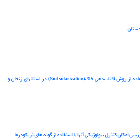
بررسی بیماری پژمردگی شاخۀ درخت و نهال زیتون و کاهش جمعیت عامل بیماری با استفاده از روش آفتاب‌دهی خاک(Soil solarization) در استان‏های زنجان و
سی امکان کنترل بیولوژیکی آنها با استفاده از گونه‏ های تریکودرما