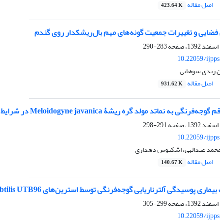
اصل مقاله
423.64 K
ضایی و تغییرات جمعیت گونه‌های مهم بال‌ریشکدار روی گندم
283-290
10.22059/ijpp
ن زندی سوهانی
اصل مقاله
931.62 K
 به نماتد مولد گره ریشۀ Meloidogyne javanica در شرایط گلخانه
291-298
10.22059/ijpp
محمد عبدالهی، اشکبوس دهداری
اصل مقاله
140.67 K
یدگی آلترناریایی گوجه‌فرنگی توسط استرین‌های Bacillus subtilis UTB96 و Pseudomonas fluorescens UTPf68
299-305
10.22059/ijpp