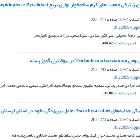
211-223
10.22059/ijpp
ی، رضا حسینی، علی اکبر عبادی، علی اعلمی، فرزاد مجیدی ‌شیل‌سر
اصل مقاله
480.42 K
 بیوکنترل گموز پسته
243-252
10.22059/ijpp
د مرادی قهدریجانی، مهدیه علیپور مقدم، عبدالحمید شرافتی، مهدی محمدی مقدم، ابر
اصل مقاله
311.08 K
ق‌زدگی نخود در استان لرستان با استفاده از نشانگر SSR
273-282
10.22059/ijpp
 کاظم صباغ، محمد جوان نیکخواه، حسن سلطانلو، محمد سالاری، ناصر پنجه که