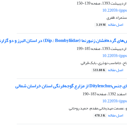
139-150
10.22059/ijpp
تمراد ظفری
اصل مقاله
3.19 M
ما (Dip.: Bombyliidae) در استان البرز و دو گزارش جدید از ایران
185-199
10.22059/ijpp
ح، جاماسب نوذری، بابک قرالی
اصل مقاله
533.88 K
‌فرنگی استان خراسان شمالی
183-190
10.22059/ijpp
، عصمت مهدیخانی مقدم، حمید روحانی
اصل مقاله
478.3 K