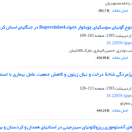
 راحله محمودیان
اصل مقاله
302.7 K
سوسک‏های چوبخوار خانوادۀBuprestidae در جنگل‏های استان کردستان
101-109
10.22059/ijpp
ب نوذری، حسین الهیاری، مارک کالاشیان
اصل مقاله
450.99 K
111-120
10.22059/ijpp
عمارلو
اصل مقاله
444.24 K
ای آناستوموزی ریزوکتونیای سیب‏زمینی در استان‏های همدان و کردستان و برر