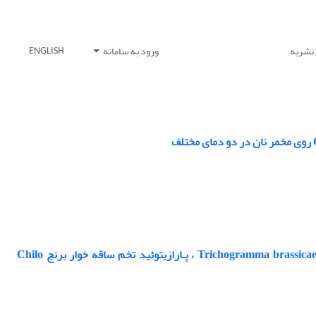
 نشریه
ورود به سامانه
ENGLISH
بـررسی تأثیر ارقـام مختلف بـرنج بر فـراسنجه‏ های جـدول زندگی و رشـد جمعیت زنبـورTrichogramma brassicae ، پـارازیتوئید تخم ساقه ‏خوار برنج Chilo