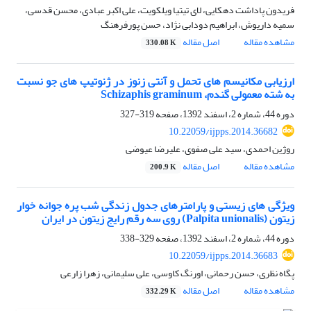
فریدون پاداشت دهکایی، لای تیتیا ویلکویت، علی اکبر عبادی، محسن قدسی،
سمیه داریوش، ابراهیم دودابی نژاد، حسن پورفرهنگ
مشاهده مقاله
اصل مقاله
330.08 K
ارزیابی مکانیسم های تحمل و آنتی زنوز در ژنوتیپ های جو نسبت
به شته معمولی گندم، Schizaphis graminum
دوره 44، شماره 2، اسفند 1392، صفحه
319-327
10.22059/ijpps.2014.36682
روژین احمدی، سید علی صفوی، علیرضا عیوضی
مشاهده مقاله
اصل مقاله
200.9 K
ویژگی های زیستی و پارامترهای جدول زندگی شب پره جوانه خوار
زیتون (Palpita unionalis) روی سه رقم رایج زیتون در ایران
دوره 44، شماره 2، اسفند 1392، صفحه
329-338
10.22059/ijpps.2014.36683
پگاه نظری، حسن رحمانی، اورنگ کاوسی، علی سلیمانی، زهرا زارعی
مشاهده مقاله
اصل مقاله
332.29 K