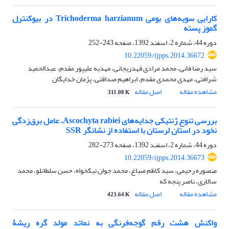
کارایی سویه‌های بومی Trichoderma harzianum در بیوکنترل
گموز پسته
دوره 44، شماره 2، اسفند 1392، صفحه
243-252
10.22059/ijpps.2014.36672
سید رضا فانی، محمد مرادی قهدریجانی، مهدیه علیپور مقدم، عبدالحمید
شرافتی، مهدی محمدی مقدم، ابراهیم صداقتی، پژمان خدایگان
مشاهده مقاله
اصل مقاله
311.08 K
بررسی تنوع ژنتیکی جدایه‌های Ascochyta rabiei، عامل برق‌زدگی
نخود در استان لرستان با استفاده از نشانگر SSR
دوره 44، شماره 2، اسفند 1392، صفحه
273-282
10.22059/ijpps.2014.36673
منصوره رحیمی، سید کاظم صباغ، محمد جوان نیکخواه، حسن سلطانلو، محمد
سالاری، ناصر پنجه که
مشاهده مقاله
اصل مقاله
423.64 K
واکنش هشت رقم گوجه‌فرنگی به نماتد مولد گره ریشۀ