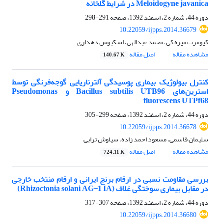
Meloidogyne javanica در شرایط گلخانه
دوره 44، شماره 2، اسفند 1392، صفحه
291-298
10.22059/ijpps.2014.36679
کیومرث میره کی، محمد عبدالهی، اشکبوس دهداری
مشاهده مقاله
اصل مقاله
140.67 K
کنترل بیولوژیک بیماری‌ پوسیدگی آلترناریایی گوجه‌فرنگی توسط
استرین‌های Bacillus subtilis UTB96 و Pseudomonas
fluorescens UTPf68
دوره 44، شماره 2، اسفند 1392، صفحه
299-305
10.22059/ijpps.2014.36678
سلیمان قاسمی، مسعود احمد زاده، سیاوش ترابی
مشاهده مقاله
اصل مقاله
724.11 K
بررسی مقاومت نسبی در ارقام برنج ایرانی و ارقام منتخب خارجی
در مقابل بیماری سوختگی غلاف (Rhizoctonia solani AG-1 IA)
دوره 44، شماره 2، اسفند 1392، صفحه
307-317
10.22059/ijpps.2014.36680