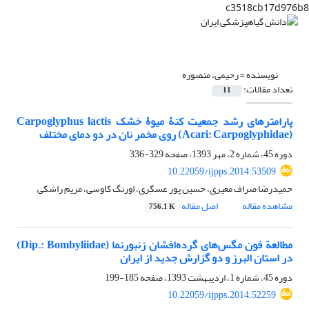
c3518cb17d976b8
نویسنده =
رحیمی، منصوره
تعداد مقالات:
11
پارامترهای رشد جمعیت کنۀ میوۀ خشک Carpoglyphus lactis
(Acari: Carpoglyphidae) روی مخمر نان در دو دمای مختلف
دوره 45، شماره 2، مهر 1393، صفحه
329-336
10.22059/ijpps.2014.53509
حمیدرضا صراف معیری، حسین پور عسگری، اورنگ کاوسی، مریم راشکی
مشاهده مقاله
اصل مقاله
756.1 K
مطالعة فون مگس‌های گرده‌افشان زنبورنما (Dip.: Bombyliidae)
در استان البرز و دو گزارش جدید از ایران
دوره 45، شماره 1، اردیبهشت 1393، صفحه
185-199
10.22059/ijpps.2014.52259