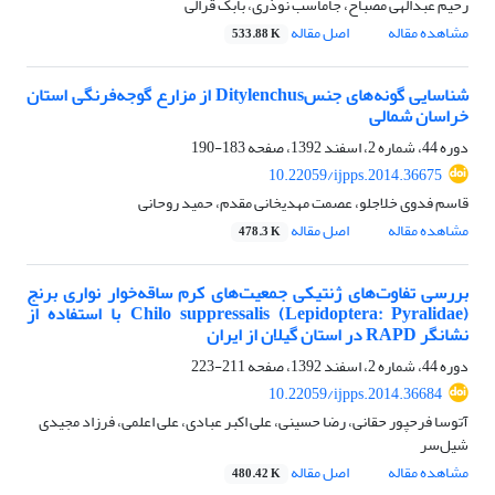
رحیم عبدالهی مصباح، جاماسب نوذری، بابک قرالی
مشاهده مقاله
اصل مقاله
533.88 K
شناسایی گونه‌های جنسDitylenchus از مزارع گوجه‌فرنگی استان
خراسان شمالی
دوره 44، شماره 2، اسفند 1392، صفحه
183-190
10.22059/ijpps.2014.36675
قاسم فدوی خلاجلو، عصمت مهدیخانی مقدم، حمید روحانی
مشاهده مقاله
اصل مقاله
478.3 K
بررسی تفاوت‌های ژنتیکی جمعیت‌های کرم ساقه‌خوار نواری برنج
Chilo suppressalis (Lepidoptera: Pyralidae) با استفاده از
نشانگر RAPD در استان گیلان از ایران
دوره 44، شماره 2، اسفند 1392، صفحه
211-223
10.22059/ijpps.2014.36684
آتوسا فرحپور حقانی، رضا حسینی، علی اکبر عبادی، علی اعلمی، فرزاد مجیدی
‌شیل‌سر
مشاهده مقاله
اصل مقاله
480.42 K