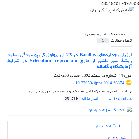
c3518cb17d976b8
نویسنده =
بابایی، نسرین
تعداد مقالات:
1
ارزیابی جدایه‌های Bacillus در کنترل بیولوژیکی پوسیدگی سفید
ریشۀ سیر ناشی از قارچ Sclerotium cepivorum در شرایط
آزمایشگاه و گلخانه
دوره 44، شماره 2، اسفند 1392، صفحه
253-262
10.22059/ijpps.2014.36674
جهانشیر امینی، نسرین بابایی، محمد جواد سلیمانی، بهروز حریقی
مشاهده مقاله
اصل مقاله
254.71 K
مقالات آماده انتشار
شماره جاری