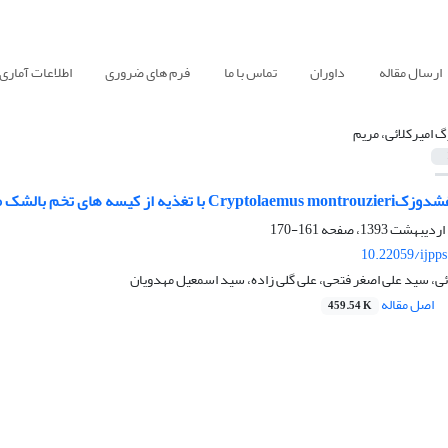
ارسال مقاله
داوران
تماس با ما
فرم های ضروری
اطلاعات آماری
گ امیرکلائی، مریم
Pulvinaria auranti روی نارنگی کلمانتین و نارنج
161-170
10.22059/ijpp
ئی، سید علی اصغر فتحی، علی گلی زاده، سید اسمعیل مهدویان
اصل مقاله
459.54 K