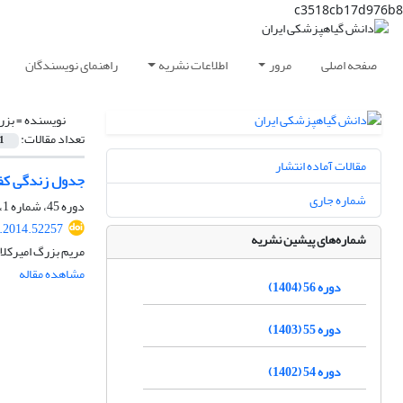
c3518cb17d976b8
صفحه اصلی
مرور
اطلاعات نشریه
راهنمای نویسندگان
نویسنده =
بزر
تعداد مقالات:
1
مقالات آماده انتشار
جدول زندگی کفشدوزکCryptolaemus montrouzieri با تغذیه از کیسه های تخم بالشک مرکباتi
شماره جاری
دوره 45، شماره 1، اردیبهشت 1393، صفحه
s.2014.52257
شماره‌های پیشین نشریه
مریم بزرگ امیرکلا
مشاهده مقاله
دوره 56 (1404)
دوره 55 (1403)
دوره 54 (1402)