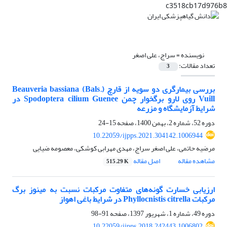
c3518cb17d976b8
نویسنده =
سراج، علی اصغر
تعداد مقالات:
3
بررسی بیمارگری دو سویه از قارچ Beauveria bassiana (Bals.)
Vuill روی لارو برگخوار چمن Spodoptera cilium Guenee در
شرایط آزمایشگاه و مزرعه‌
دوره 52، شماره 2، بهمن 1400، صفحه
15-24
10.22059/ijpps.2021.304142.1006944
مرضیه حاتمی، علی اصغر سراج، مهدی مهرابی کوشکی، معصومه ضیایی
مشاهده مقاله
اصل مقاله
515.29 K
ارزیابی خسارت گونه‌های متفاوت مرکبات نسبت به مینوز برگ
مرکبات Phyllocnistis citrella در شرایط باغی اهواز
دوره 49، شماره 1، شهریور 1397، صفحه
91-98
10.22059/ijpps.2018.242443.1006802