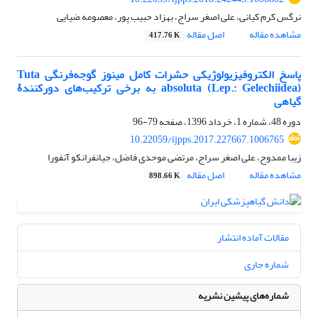
نرگس کرم کیانی، علی اصغر سراج، بهزاد حبیب پور، معصومه ضیایی
مشاهده مقاله
اصل مقاله
417.76 K
پاسخ الکتروفیزیولوژیکی حشرات کامل مینوز گوجه‌فرنگی Tuta
absoluta (Lep.: Gelechiidea) به برخی ترکیب‌های دورکنندۀ
گیاهی
دوره 48، شماره 1، خرداد 1396، صفحه
79-96
10.22059/ijpps.2017.227667.1006765
زیبا ممدوح، علی اصغر سراج، مرتضی موحدی فاضل، جیانفرانکو آنفورا
مشاهده مقاله
اصل مقاله
898.66 K
مقالات آماده انتشار
شماره جاری
شماره‌های پیشین نشریه