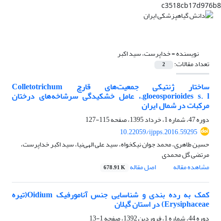
c3518cb17d976b8
نویسنده =
خداپرست، سید اکبر
تعداد مقالات:
2
ساختار ژنتیکی جمعیت‌های قارچ Colletotrichum
gloeosporioides s. l.، عامل خشکیدگی سرشاخه‌های درختان
مرکبات در شمال ایران
دوره 47، شماره 1، خرداد 1395، صفحه
115-127
10.22059/ijpps.2016.59295
حسین طاهری، محمد جوان نیکخواه، سید علی الهی‌نیا، سید اکبر خداپرست،
مرتضی گل محمدی
مشاهده مقاله
اصل مقاله
678.91 K
کمک به رده بندی و شناسایی جنس آنامورفیک Oidium(تیره
Erysiphaceae) در استان گیلان
دوره 44، شماره 1، فروردین 1392، صفحه
1-13