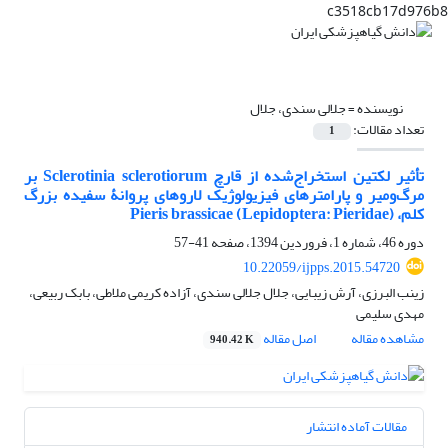
c3518cb17d976b8
نویسنده =
جلالی سندی، جلال
تعداد مقالات:
1
تأثیر لکتین استخراج‌شده از قارچ Sclerotinia sclerotiorum بر
مرگ‌ومیر و پارامترهای فیزیولوژیک لاروهای پروانۀ سفیده بزرگ
کلم، Pieris brassicae (Lepidoptera: Pieridae)
دوره 46، شماره 1، فروردین 1394، صفحه
41-57
10.22059/ijpps.2015.54720
زینب البرزی، آرش زیبایی، جلال جلالی سندی، آزاده کریمی ملاطی، بابک ربیعی،
مهدی سلیمی
مشاهده مقاله
اصل مقاله
940.42 K
مقالات آماده انتشار