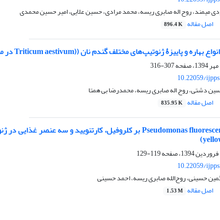
دی میمند، روح اله صابری ریسه، محمد مرادی، حسین علایی، امیر حسین محمدی
اصل مقاله
896.4 K
زۀ ژنوتیپ‌های مختلف گندم نان ((Triticum aestivum در مقابل بیماری پاخورۀ گندم (Take-all disease)
307-316
10.22059/ijpp
سین دشتی، روح اله صابری ریسه، محمدرضا بی همتا
اصل مقاله
835.95 K
yello
119-129
10.22059/ijpp
مین حسینی، روح‌الله صابری ریسه، احمد حسینی
اصل مقاله
1.53 M