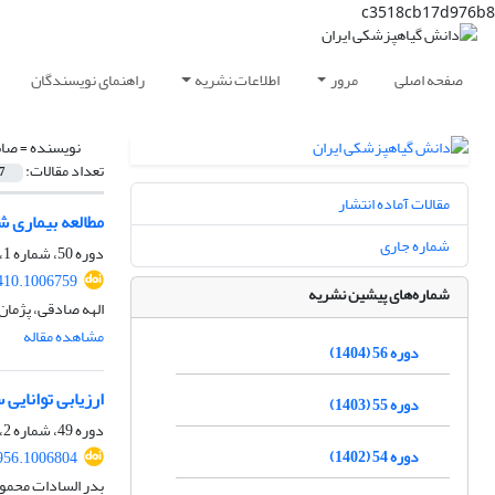
c3518cb17d976b8
صفحه اصلی
مرور
اطلاعات نشریه
راهنمای نویسندگان
نویسنده =
صاب
تعداد مقالات:
7
مقالات آماده انتشار
مطالعه بیماری 
شماره جاری
دوره 50، شماره 1، خرداد 1398، صفحه
410.1006759
شماره‌های پیشین نشریه
الهه صادقی، پژمان
مشاهده مقاله
دوره 56 (1404)
ارزیابی توانایی
دوره 55 (1403)
دوره 49، شماره 2، اسفند 1397، صفحه
دوره 54 (1402)
956.1006804
بدر السادات محمو