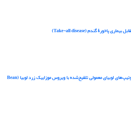
اثر سه سویۀ Pseudomonas fluorescens بر کلروفیل، کارتنویید و سه عنصر غذایی در ژنوتیپ‌های لوبیای معمولی تلقیح‌شده با ویروس موزاییک زرد لوبیا (Bean