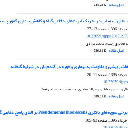
اصل مقاله
744.78 K
ای شیمیایی در تحریک آنزیم‌های دفاعی گیاه و کاهش بیماری گموز پستۀ ناشی از ra drechsleri
13-27
10.22059/ijpps.2017.217
لله صابری ریسه، محمد مرادی
اصل مقاله
736.31 K
ت رویشی و مقاومت به بیماری پاخوره در گندم نان در شرایط گلخانه
11-20
10.22059/ijpp
وانی، حسین دشتی، روح اله صابری ریسه، محمد رضا بی همتا
اصل مقاله
689.01 K
Pseudomon بر القای پاسخ دفاعی گیاه پسته علیه پوسیدگی فیتوفترایی طوقه و ریشه
93-105
10.22059/ijpp