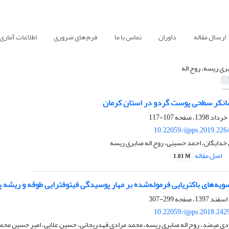
ارسال مقاله
داوران
تماس با ما
فرم های ضروری
اطلاعات آماری
ری ریسه، روح اله
شانکر سطحی پوست گردو در استان کرمان
107-117
10.22059/ijpps.2019.226
 خدایگان، احمد حسینی، روح اله صابری ریسه
اصل مقاله
1.01 M
 سویه‌های باکتریایی فرموله‌شده بر مهار پوسیدگی فیتوفترایی طوقه و ریشه 
299-307
10.22059/ijpps.2018.242
دی میمند، روح اله صابری ریسه، محمد مرادی قهدریجانی، حسین علایی، امیر حسین مح