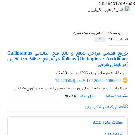
c3518cb17d976b8
نویسنده =
کاظمی، محمدحسین
تعداد مقالات:
1
توزیع فضایی مراحل نابالغ و بالغ ملخ ایتالیایی Calliptamus
italicus (Orthoptera: Acrididae) در مراتع منطقۀ خدا آفرین
آذربایجان شرقی
دوره 48، شماره 1، خرداد 1396، صفحه
29-42
10.22059/ijpps.2017.126665.1006643
شهزاد ایرانی پور، منصور عالی پور، محمدحسین کاظمی، قدیر نوری قنبلانی
مشاهده مقاله
اصل مقاله
917.2 K
مقالات آماده انتشار
شماره جاری