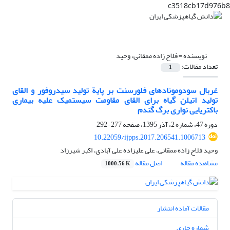
c3518cb17d976b8
نویسنده =
فلاح زاده ممقانی، وحید
تعداد مقالات:
1
غربال سودومونادهای فلورسنت بر پایة تولید سیدروفور و القای
تولید اتیلن گیاه برای القای مقاومت سیستمیک علیه بیماری
باکتریایی نواری برگ گندم
دوره 47، شماره 2، آذر 1395، صفحه
277-292
10.22059/ijpps.2017.206541.1006713
وحید فلاح زاده ممقانی، علی علیزاده علی آبادی، اکبر شیرزاد
مشاهده مقاله
اصل مقاله
1000.56 K
مقالات آماده انتشار
شماره جاری