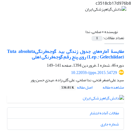
c3518cb17d976b8
نویسنده =
صلحی، ندا
تعداد مقالات:
1
مقایسۀ آماره‌های جدول زندگی بید گوجه‌فرنگیTuta absoluta
(Lep.: Gelechiidae) روی پنج رقم گوجه‌فرنگی اهلی
دوره 46، شماره 1، فروردین 1394، صفحه
141-149
10.22059/ijpps.2015.54729
سید علی اصغر فتحی، ندا صلحی، علی گلی زاده، مهدی حسن پور
مشاهده مقاله
اصل مقاله
536.01 K
مقالات آماده انتشار
شماره جاری