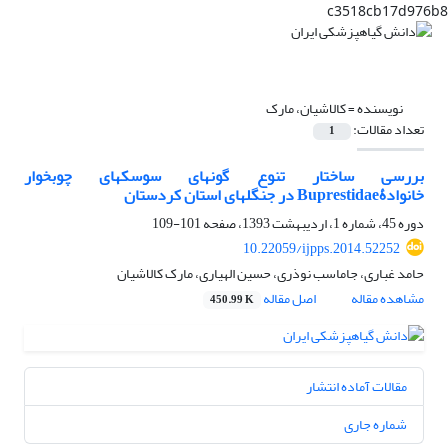
c3518cb17d976b8
نویسنده =
کالاشیان، مارک
تعداد مقالات:
1
بررسی ساختار تنوع گونه‏ای سوسک‏های چوبخوار
خانوادۀBuprestidae در جنگل‏های استان کردستان
دوره 45، شماره 1، اردیبهشت 1393، صفحه
101-109
10.22059/ijpps.2014.52252
حامد غباری، جاماسب نوذری، حسین الهیاری، مارک کالاشیان
مشاهده مقاله
اصل مقاله
450.99 K
مقالات آماده انتشار
شماره جاری