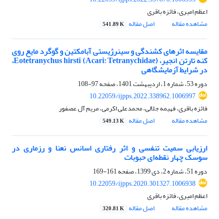
اعظم امیری، فائزه باقری
مشاهده مقاله
اصل مقاله
541.89 K
مقایسه اثرهای کشندگی و سینرژیستی آبامکتین و گوگرد مایع روی
کنه تارتن انجیر، Eotetranychus hirsti (Acari: Tetranychidae)،
در شرایط آزمایشگاهی
دوره 53، شماره 1، اردیبهشت 1401، صفحه
97-108
10.22059/ijpps.2022.338962.1006997
فائزه باقری، فهیمه جلالی، محمدعلی اکرمی، مریم آل عصفور
مشاهده مقاله
اصل مقاله
549.13 K
ارزیابی سمیت تنفسی و اثر رفتاری اسانس نعنا و رزماری در
سوسک چهار نقطه‌ای حبوبات
دوره 51، شماره 2، دی 1399، صفحه
161-169
10.22059/ijpps.2020.301327.1006938
اعظم امیری، فائزه باقری
مشاهده مقاله
اصل مقاله
320.81 K