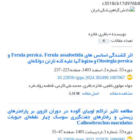
c3518cb17d976b8
نویسنده =
باقری، فائزه
تعداد مقالات:
4
اثر کشندگی اسانس ‌های Ferula persica، Ferula assafoetida و
Otostegia persica و مخلوط آنها علیه کنه تارتن دولکه‌ای
دوره 55، شماره 2، اسفند 1403، صفحه
223-237
10.22059/ijpps.2024.382490.1007067
جواد مولوی نافچی، فائزه باقری، محمدعلی اکرمی، فاطمه رؤف فرد
مشاهده مقاله
اصل مقاله
1.31 M
مطالعه تاثیر تراکم لوبیای آلوده در دوران لاروی بر پارامترهای
زیستی و رفتارهای جفت‌گیری سوسک چهار نقطه‌ای حبوبات
Callosobruchus maculatus
دوره 53، شماره 1، اردیبهشت 1401، صفحه
47-55
10.22059/ijpps.2022.337876.1006995