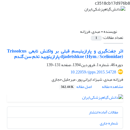
c3518cb17d976b8
نویسنده =
عبدی، فرزانه
تعداد مقالات:
1
اثر جفت‌گیری و پارازیتیسم قبلی بر واکنش تابعی Trissolcus
djadetshkoe (Hym.: Scelionidae) پارازیتویید تخم سن گندم
دوره 46، شماره 1، فروردین 1394، صفحه
131-139
10.22059/ijpps.2015.54728
فرزانه عبدی، شهزاد ایرانی پور، میرجلیل حجازی
مشاهده مقاله
اصل مقاله
562.44 K
مقالات آماده انتشار
شماره جاری