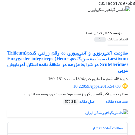
c3518cb17d976b8
نویسنده =
رحیمی، مینا
تعداد مقالات:
1
مقاومت آنتی‌زنوزی و آنتی‌بیوزی نه رقم زراعی گندم(Triticum
aestivum) نسبت به سن گندم، Eurygaster integriceps (Hem.:
Scutelleridae) در شرایط مزرعه در منطقۀ نقده استان آذربایجان
غربی
دوره 46، شماره 1، فروردین 1394، صفحه
151-160
10.22059/ijpps.2015.54730
مینا رحیمی، اکبر قاسمی کهریزه، محمود محمود پوریوسف میاندواب
مشاهده مقاله
اصل مقاله
570.2 K
مقالات آماده انتشار