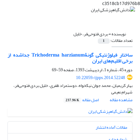
c3518cb17d976b8
نویسنده =
بردی فتوحی‌فر، خلیل
تعداد مقالات:
1
ساختار فیلوژنتیکی گونۀTrichoderma harzianum جداشده از
برخی اقلیم‌های ایران
دوره 45، شماره 1، اردیبهشت 1393، صفحه
59-69
10.22059/ijpps.2014.52248
بهار کریمیان، محمد جوان نیکخواه، دوستمراد ظفری، خلیل بردی فتوحی‌فر،
شهرام نعیمی
مشاهده مقاله
اصل مقاله
237.96 K
مقالات آماده انتشار
شماره جاری