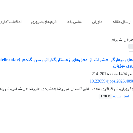
ارسال مقاله
داوران
تماس با ما
فرم های ضروری
اطلاعات آماری
رخی، شهرام
روی میزبان
201-214
10.22059/ijpps.2026.40
یم فروزان، شهلا باقری، محمد ناطق گلستان، میر رضا جمشیدی، علیرضا حق شناس، شهرا
اصل مقاله
1.78 M