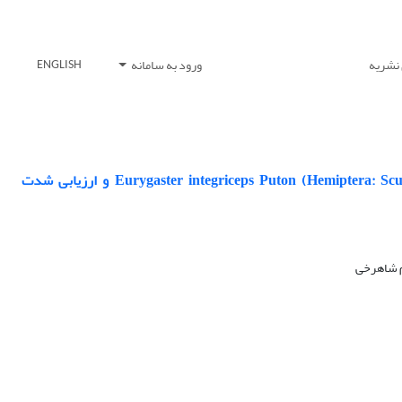
 نشریه
ورود به سامانه
ENGLISH
جداسازی نماتدهای بیمارگر حشرات از محل‌های زمستان‌گذرانی سن گندم Eurygaster integriceps Puton (Hemiptera: Scutelleridae) و ارزیابی شدت
م شاهرخی