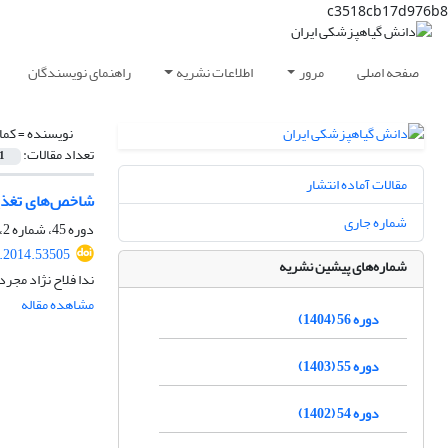
c3518cb17d976b8
صفحه اصلی
مرور
اطلاعات نشریه
راهنمای نویسندگان
نویسنده =
کما
تعداد مقالات:
1
مقالات آماده انتشار
شاخص‌های تغذیه‌ای کرم غوزه پنبه a armigera
شماره جاری
دوره 45، شماره 2، مهر 1393، صفحه
s.2014.53505
شماره‌های پیشین نشریه
ندا فلاح نژاد مجرد
مشاهده مقاله
دوره 56 (1404)
دوره 55 (1403)
دوره 54 (1402)