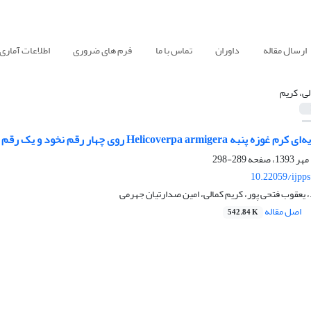
ارسال مقاله
داوران
تماس با ما
فرم های ضروری
اطلاعات آماری
لی، کریم
Helicoverp روی چهار رقم نخود و یک رقم لوبیا چشم بلبلی
289-298
10.22059/ijpp
، یعقوب فتحی پور، کریم کمالی، امین صدارتیان جهرمی
اصل مقاله
542.84 K