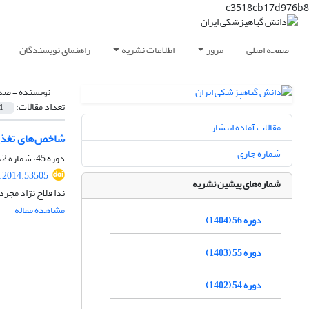
c3518cb17d976b8
صفحه اصلی
مرور
اطلاعات نشریه
راهنمای نویسندگان
نویسنده =
صدا
تعداد مقالات:
1
مقالات آماده انتشار
شاخص‌های تغذیه‌ای کرم غوزه پنبه a armigera
شماره جاری
دوره 45، شماره 2، مهر 1393، صفحه
s.2014.53505
شماره‌های پیشین نشریه
ندا فلاح نژاد مجرد
مشاهده مقاله
دوره 56 (1404)
دوره 55 (1403)
دوره 54 (1402)