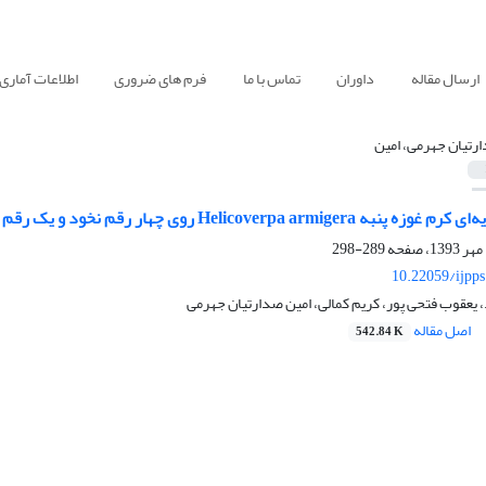
ارسال مقاله
داوران
تماس با ما
فرم های ضروری
اطلاعات آماری
رتیان جهرمی، امین
Helicoverp روی چهار رقم نخود و یک رقم لوبیا چشم بلبلی
289-298
10.22059/ijpp
، یعقوب فتحی پور، کریم کمالی، امین صدارتیان جهرمی
اصل مقاله
542.84 K