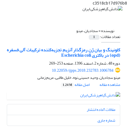
c3518cb17d976b8
نویسنده =
سجادیان، مینو
تعداد مقالات:
1
کلونینگ و بیان ژن رمزگذار آنزیم تجزیه‌کننده ترکیبات آلی فسفره
(opd) در باکتری Escherichia coli
دوره 48، شماره 2، اسفند 1396، صفحه
253-269
10.22059/ijpps.2018.232783.1006784
مینو سجادیان، وحید حسینی نوه، خلیل طالبی، مریم زمانی
مشاهده مقاله
اصل مقاله
1.24 M
مقالات آماده انتشار
شماره جاری