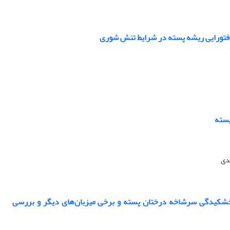
پسته
مدی
 آمیزشی در قارچ Paecilomyces formosus، عامل بیماری خشکیدگی سرشاخه درختان پسته و برخی میزبان‌های دیگر و بررسی