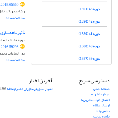
s.2018.65560
دوره 43 (1391)
رضا حیدریان، خلی
مشاهده مقاله
دوره 42 (1390)
تأثیر ناهمسازی برخی سویه‌های باکتری as fluorescens
دوره 41 (1389)
دوره 47، شماره 1، خرداد 1395، صفحه
دوره 40 (1388)
s.2016.59293
بدر السادات محمو
دوره 39 (1387)
مشاهده مقاله
دسترسی سریع
آخرین اخبار
صفحه اصلی
امتیاز تشویقی داوران محترم مجله
1393-09-01
درباره نشریه
اعضای هیات تحریریه
ارسال مقاله
تماس با ما
نقشه سایت