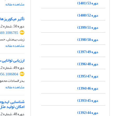
دوره 53 (1401)
مشاهده مقاله
دوره 52 (1400)
تأثیر میکوریزهای آربوسکولارGlomus intraradices ‎‏ و ‏omus mosseae
دوره 50، شماره 2، اسفند 1398، صفحه
دوره 51 (1399)
669.1006785
زینب بهمنش، حسی
دوره 50 (1398)
مشاهده مقاله
دوره 49 (1397)
ارزیابی توانایی
دوره 48 (1396)
دوره 49، شماره 2، اسفند 1397، صفحه
956.1006804
دوره 47 (1395)
بدر السادات محمو
مشاهده مقاله
دوره 46 (1394)
دوره 45 (1393)
امکان تولید مث
دوره 44 (1392)
دوره 48، شماره 2، اسفند 1396، صفحه