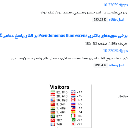
10.22059/ijpp
ل بردی فتوحی فر، امیرحسین محمدی، محمد جوان نیک خواه
اصل مقاله
593.65 K
Pseudomon بر القای پاسخ دفاعی گیاه پسته علیه پوسیدگی فیتوفترایی طوقه و ریشه
93-105
10.22059/ijpp
دی میمند، روح اله صابری ریسه، محمد مرادی، حسین علایی، امیر حسین محمدی
اصل مقاله
896.4 K