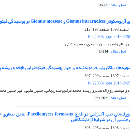
اصل مقاله
853 K
Gl‏ بر پوسیدگی ‏فیتوفتورایی ریشه پسته در شرایط تنش شوری
197-212
10.22059/ijpps.2019.226
ن علایی، امیر حسین محمدی، حسین دشتی
اصل مقاله
1.42 M
 سویه‌های باکتریایی فرموله‌شده بر مهار پوسیدگی فیتوفترایی طوقه و ریشه 
299-307
10.22059/ijpps.2018.242
دی میمند، روح اله صابری ریسه، محمد مرادی قهدریجانی، حسین علایی، امیر حسین مح
اصل مقاله
744.78 K
شناسایی ایدیومورف‌های تیپ
ل جنسی آن در شرایط آزمایشگاهی
295-305