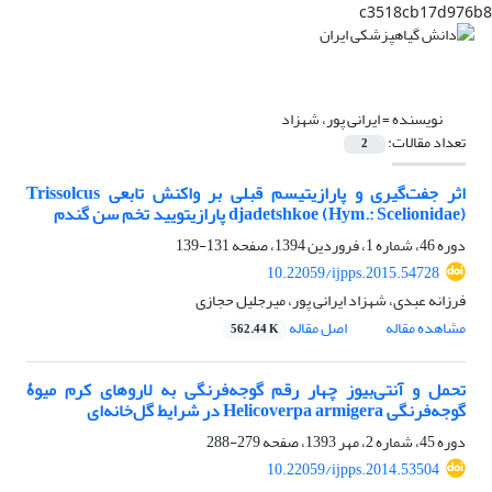
c3518cb17d976b8
نویسنده =
ایرانی پور، شهزاد
تعداد مقالات:
2
اثر جفت‌گیری و پارازیتیسم قبلی بر واکنش تابعی Trissolcus
djadetshkoe (Hym.: Scelionidae) پارازیتویید تخم سن گندم
دوره 46، شماره 1، فروردین 1394، صفحه
131-139
10.22059/ijpps.2015.54728
فرزانه عبدی، شهزاد ایرانی پور، میرجلیل حجازی
مشاهده مقاله
اصل مقاله
562.44 K
تحمل و آنتی‌بیوز چهار رقم گوجه‌فرنگی به لاروهای کرم میوۀ
گوجه‌فرنگی Helicoverpa armigera در شرایط گل‌خانه‌ای
دوره 45، شماره 2، مهر 1393، صفحه
279-288
10.22059/ijpps.2014.53504