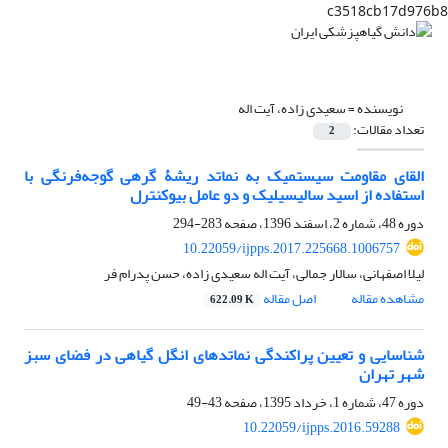
c3518cb17d976b8
نویسنده =
سعیدی زاده، آیت اله
تعداد مقالات:
2
القای مقاومت سیستمیک به نماتد ریشۀ ‌گرهی گوجه‌فرنگی با
استفاده از اسید سالیسیلیک و دو عامل بیوکنترل
دوره 48، شماره 2، اسفند 1396، صفحه
283-294
10.22059/ijpps.2017.225668.1006757
لیلا اصفهانی، سالار جمالی، آیت اله سعیدی زاده، حسن پدرام فر
مشاهده مقاله
اصل مقاله
622.09 K
شناسایی و تعیین پراکندگی نماتدهای انگل گیاهی در فضای سبز
شهر تهران
دوره 47، شماره 1، خرداد 1395، صفحه
43-49
10.22059/ijpps.2016.59288