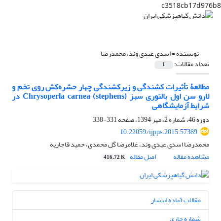
c3518cb17d976b8
نویسنده =
اسدی عیدی وند، محمدرضا
تعداد مقالات:
1
مطالعۀ تأثیرات کشندگی و زیرکشندگی چهار حشره‌کش روی تخم و
لارو سن اول بالتوری سبز Chrysoperla carnea (stephens) در
شرایط آزمایشگاهی
دوره 46، شماره 2، مهر 1394، صفحه
331-338
10.22059/ijpps.2015.57389
محمدرضا اسدی عیدی وند، غلامرضا گل محمدی، حمید قاجاریه
مشاهده مقاله
اصل مقاله
416.72 K
مقالات آماده انتشار
شماره جاری