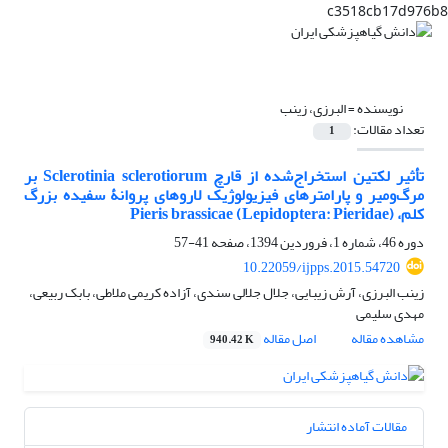
c3518cb17d976b8
نویسنده =
البرزی، زینب
تعداد مقالات:
1
تأثیر لکتین استخراج‌شده از قارچ Sclerotinia sclerotiorum بر
مرگ‌ومیر و پارامترهای فیزیولوژیک لاروهای پروانۀ سفیده بزرگ
کلم، Pieris brassicae (Lepidoptera: Pieridae)
دوره 46، شماره 1، فروردین 1394، صفحه
41-57
10.22059/ijpps.2015.54720
زینب البرزی، آرش زیبایی، جلال جلالی سندی، آزاده کریمی ملاطی، بابک ربیعی،
مهدی سلیمی
مشاهده مقاله
اصل مقاله
940.42 K
مقالات آماده انتشار