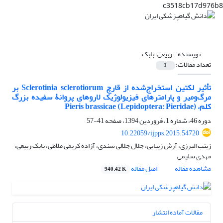
c3518cb17d976b8
نویسنده =
ربیعی، بابک
تعداد مقالات:
1
تأثیر لکتین استخراج‌شده از قارچ Sclerotinia sclerotiorum بر
مرگ‌ومیر و پارامترهای فیزیولوژیک لاروهای پروانۀ سفیده بزرگ
کلم، Pieris brassicae (Lepidoptera: Pieridae)
دوره 46، شماره 1، فروردین 1394، صفحه
41-57
10.22059/ijpps.2015.54720
زینب البرزی، آرش زیبایی، جلال جلالی سندی، آزاده کریمی ملاطی، بابک ربیعی،
مهدی سلیمی
مشاهده مقاله
اصل مقاله
940.42 K
مقالات آماده انتشار