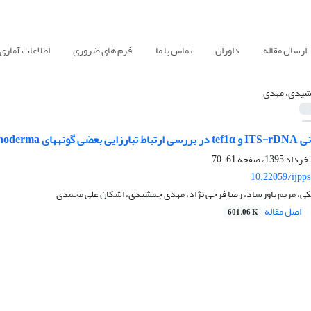
ارسال مقاله
داوران
تماس با ما
فرم های ضروری
اطلاعات آماری
یدی، مهدی
ای Trichoderma
61-70
10.22059/ijpp
ی، مریم باورساد، رضا فرخی نژاد، مهدی جمشیدی، اشکان علی محمدی
اصل مقاله
601.06 K