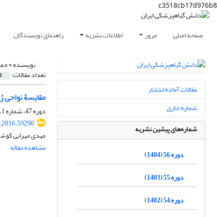
c3518cb17d976b8
صفحه اصلی
مرور
اطلاعات نشریه
راهنمای نویسندگان
نویسنده =
جمش
تعداد مقالات:
1
مقالات آماده انتشار
مقایسۀ نواحی ژنی ITS-rDNA و tef1α در بررسی ارتباط تبارزایی بعضی گونه‏ه
شماره جاری
دوره 47، شماره 1، خرداد 1395، صفحه
s.2016.59290
شماره‌های پیشین نشریه
مهدی مهرابی کوشک
مشاهده مقاله
دوره 56 (1404)
دوره 55 (1403)
دوره 54 (1402)