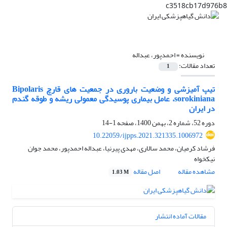
c3518cb17d976b8
نویسنده =
احمدپور، عبداله
تعداد مقالات:
1
تیپ آمیزشی و وضعیت باروری در جمعیت های قارچ Bipolaris
sorokiniana، عامل بیماری پوسیدگی معمولی ریشه و طوقه گندم
در ایران
دوره 52، شماره 2، بهمن 1400، صفحه
1-14
10.22059/ijpps.2021.321335.1006972
فرشاد کرمیان، محمد سالاری، مهدی پیرنیا، عبداله احمدپور، محمد جوان
نیکخواه
مشاهده مقاله
اصل مقاله
1.03 M
مقالات آماده انتشار