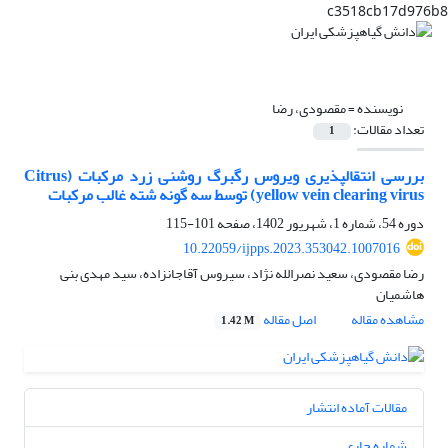
c3518cb17d976b8
نویسنده =
مقصودی، رضا
تعداد مقالات:
1
بررسی انتقالپذیری ویروس رگبرگ روشنی زرد مرکبات (Citrus
yellow vein clearing virus) توسط سه گونه شته‌ غالب مرکبات
دوره 54، شماره 1، شهریور 1402، صفحه
101-115
10.22059/ijpps.2023.353042.1007016
رضا مقصودی، سعید نصرالله نژاد، سیروس آقاجانزاده، سید مهدی بنی
هاشمیان
مشاهده مقاله
اصل مقاله
1.42 M
مقالات آماده انتشار
شماره جاری