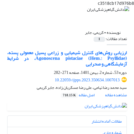
c3518cb17d976b8
نویسنده =
کریمی، جابر
تعداد مقالات:
1
ارزیابی روش‌های کنترل شیمیایی و زراعی پسیل معمولی پسته،
Agonoscena pistaciae (Hem.: Psyllidae)، در شرایط
آزمایشگاهی و صحرایی
دوره 53، شماره 2، بهمن 1401، صفحه
271-282
10.22059/ijpps.2023.350634.1007013
سید محمد رضا تهامی، علی رضا عسکریان زاده، جابر کریمی
مشاهده مقاله
اصل مقاله
718.15 K
مقالات آماده انتشار
شماره جاری