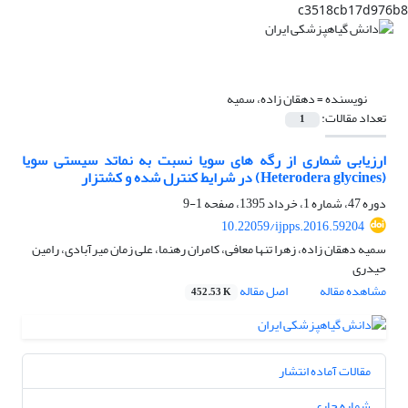
c3518cb17d976b8
نویسنده =
دهقان زاده، سمیه
تعداد مقالات:
1
ارزیابی شماری از رگه های سویا نسبت به نماتد سیستی سویا
(Heterodera glycines) در شرایط کنترل شده و کشتزار
دوره 47، شماره 1، خرداد 1395، صفحه
1-9
10.22059/ijpps.2016.59204
سمیه دهقان زاده، زهرا تنها معافی، کامران رهنما، علی زمان میرآبادی، رامین
حیدری
مشاهده مقاله
اصل مقاله
452.53 K
مقالات آماده انتشار
شماره جاری