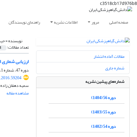
c3518cb17d976b8
صفحه اصلی
مرور
اطلاعات نشریه
راهنمای نویسندگان
نویسنده =
حید
تعداد مقالات:
1
مقالات آماده انتشار
ارزیابی شماری از رگه های سو
شماره جاری
دوره 47، شماره 1، خرداد 1395، صفحه
s.2016.59204
شماره‌های پیشین نشریه
سمیه دهقان زاده، ز
مشاهده مقاله
دوره 56 (1404)
دوره 55 (1403)
دوره 54 (1402)