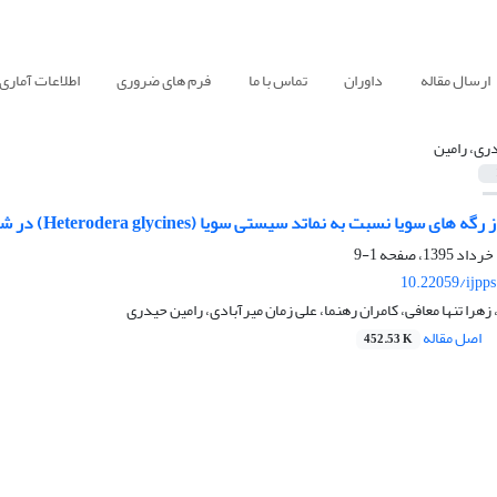
ارسال مقاله
داوران
تماس با ما
فرم های ضروری
اطلاعات آماری
ری، رامین
یا نسبت به نماتد سیستی سویا (Heterodera glycines) در شرایط کنترل شده و کشتزار
1-9
10.22059/ijpp
هرا تنها معافی، کامران رهنما، علی زمان میرآبادی، رامین حیدری
اصل مقاله
452.53 K