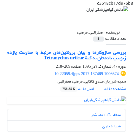
c3518cb17d976b8
نویسنده =
صفرالهی، مرضیه
تعداد مقالات:
1
بررسی سازوکارها و بیان پروتئین‌های مرتبط با مقاومت یازده
ژنوتیپ بادمجان به کنۀ Tetranychus urticae
دوره 47، شماره 2، آذر 1395، صفحه
209-218
10.22059/ijpps.2017.137469.1006674
هدیه شرربار، مهدی کاکایی، مرضیه صفرالهی
مشاهده مقاله
اصل مقاله
758.85 K
مقالات آماده انتشار
شماره جاری