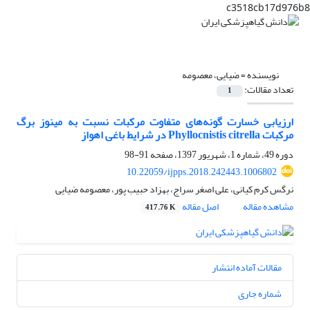
c3518cb17d976b8
نویسنده =
ضیایی، معصومه
تعداد مقالات:
1
ارزیابی خسارت گونه‌های متفاوت مرکبات نسبت به مینوز برگ
مرکبات Phyllocnistis citrella در شرایط باغی اهواز
دوره 49، شماره 1، شهریور 1397، صفحه
91-98
10.22059/ijpps.2018.242443.1006802
نرگس کرم کیانی، علی اصغر سراج، بهزاد حبیب پور، معصومه ضیایی
مشاهده مقاله
اصل مقاله
417.76 K
مقالات آماده انتشار
شماره جاری