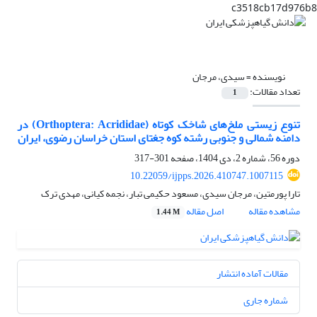
c3518cb17d976b8
نویسنده =
سیدی، مرجان
تعداد مقالات:
1
تنوع زیستی ملخ‌های شاخک کوتاه (Orthoptera: Acrididae) در
دامنه شمالی و جنوبی رشته کوه جغتای استان خراسان رضوی، ایران
دوره 56، شماره 2، دی 1404، صفحه
301-317
10.22059/ijpps.2026.410747.1007115
تارا پورمتین، مرجان سیدی، مسعود حکیمی تبار، نجمه کیانی، مهدی ترک
مشاهده مقاله
اصل مقاله
1.44 M
مقالات آماده انتشار
شماره جاری