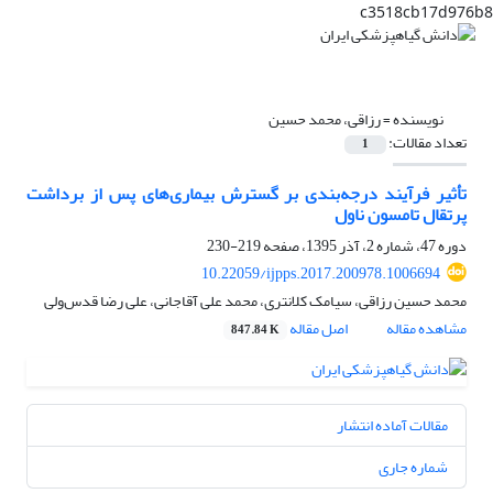
c3518cb17d976b8
نویسنده =
رزاقی، محمد حسین
تعداد مقالات:
1
تأثیر فرآیند درجه‌بندی بر گسترش بیماری‌های پس از برداشت
پرتقال تامسون ناول
دوره 47، شماره 2، آذر 1395، صفحه
219-230
10.22059/ijpps.2017.200978.1006694
محمد حسین رزاقی، سیامک کلانتری، محمد علی آقاجانی، علی رضا قدس‌ولی
مشاهده مقاله
اصل مقاله
847.84 K
مقالات آماده انتشار
شماره جاری