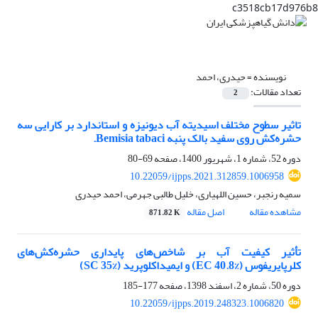
c3518cb17d976b8
نویسنده =
حیدری، احمد
تعداد مقالات:
2
تاثیر سطوح مختلف اسیدیته آب دیونیزه و استاندارد بر کارایی سه
حشره‌کش‌ روی سفید بالک پنبه Bemisia tabaci.
دوره 52، شماره 1، شهریور 1400، صفحه
69-80
10.22059/ijpps.2021.312859.1006958
سمیه رنجبر، حسین اللهیاری، خلیل طالبی جهرمی، احمد حیدری
مشاهده مقاله
اصل مقاله
871.82 K
تأثیر کیفیت آب بر شاخص‌های پایداری حشره‌کش‌های
کلرپایریفوس (‏EC 40.8%‎‏) و ایمیداکلوپرید ‏‏(‏SC 35%‎‏)‏
دوره 50، شماره 2، اسفند 1398، صفحه
177-185
10.22059/ijpps.2019.248323.1006820